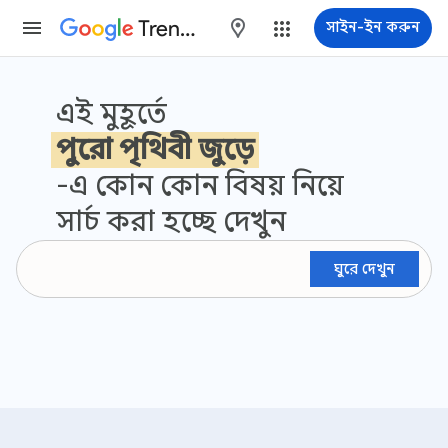
Trends
maps
সাইন-ইন করুন
Google Trends
এই মুহূর্তে
পুরো পৃথিবী জুড়ে
-এ কোন কোন বিষয় নিয়ে
সার্চ করা হচ্ছে দেখুন
ঘুরে দেখুন