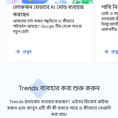
লোকজন যেভাবে AI মোড ব্যবহার
পাখি নি
করছেন
ডেটা ও প
ব্যাপারটা ক
আমাদের সার্চ করার পদ্ধতিতে AI কীভাবে
ভিজ্যুয়াল
পরিবর্তন আনছে? Google টিম থেকে পাওয়া
আকর্ষণীয় কাজ, এখ
নতুন ডেটা
ডেটার সাথ
এক্সপ্লোর 
arrow_forward
arrow_forward
দেখুন
দেখ
Trends ব্যবহার করা শুরু করুন
Trends প্রথমবার ব্যবহার করছেন? এইসব রিসোর্স ব্রাউজ
করুন এবং জানুন এটি কী কী করতে পারে ও কীভাবে সেগুলি
করা যায়।